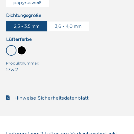
papyrusweiß
auswählen
Dichtungsgröße
2,5 - 3,5 mm
3,6 - 4,0 mm
auswählen
Lüfterfarbe
weiß
schwarz
Produktnummer:
17w.2
Hinweise Sicherheitsdatenblatt
Lieferumfang: 2 Lüfter pro Verkaufseinheit inkl.